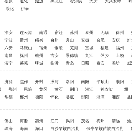
松原
通化
延边
黑龙江
哈尔滨
大庆
大兴安岭
绥化
伊春
淮安
连云港
南通
宿迁
苏州
泰州
无锡
徐州
宁波
衢州
绍兴
台州
舟山
安徽
合肥
安庆
蚌
六安
马鞍山
宿州
铜陵
芜湖
宣城
福建
福州
南昌
抚州
赣州
吉安
景德镇
九江
萍乡
上饶
济宁
莱芜
聊城
临沂
青岛
日照
泰安
潍坊
威
济源
焦作
开封
漯河
洛阳
南阳
平顶山
濮阳
汉
鄂州
恩施
黄冈
黄石
荆门
潜江
神农架
十堰
常德
郴州
衡阳
怀化
娄底
邵阳
湘潭
湘西
益
佛山
河源
惠州
江门
揭阳
茂名
梅州
清远
汕
珠海
海南
海口
白沙黎族自治县
保亭黎族苗族自治县