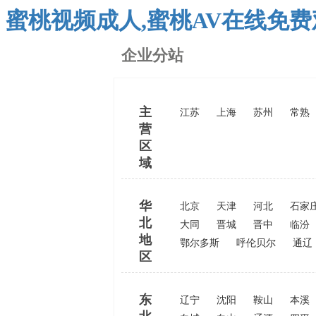
蜜桃视频成人,蜜桃AV在线免费
企业分站
主
江苏
上海
苏州
常熟
营
区
域
华
北京
天津
河北
石家
北
大同
晋城
晋中
临汾
地
鄂尔多斯
呼伦贝尔
通辽
区
东
辽宁
沈阳
鞍山
本溪