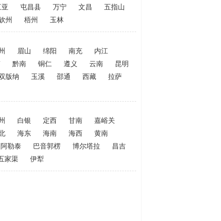
三亚
屯昌县
万宁
文昌
五指山
钦州
梧州
玉林
州
眉山
绵阳
南充
内江
南
黔南
铜仁
遵义
云南
昆明
双版纳
玉溪
邵通
西藏
拉萨
州
白银
定西
甘南
嘉峪关
北
海东
海南
海西
黄南
阿勒泰
巴音郭楞
博尔塔拉
昌吉
五家渠
伊犁