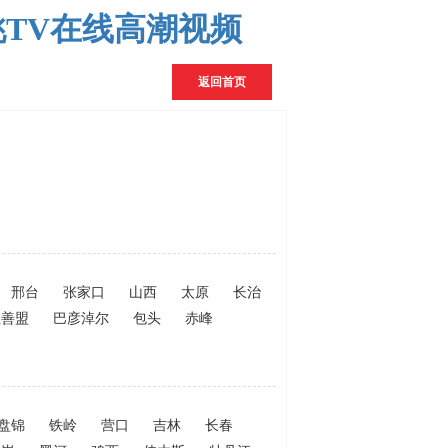
桃TV在线高潮视频
返回首页
邢台
张家口
山西
太原
长治
拉善盟
巴彦淖尔
包头
赤峰
盘锦
铁岭
营口
吉林
长春