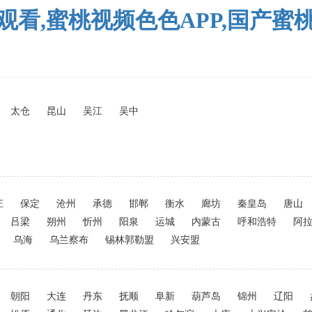
观看,蜜桃视频色色APP,国产蜜
太仓
昆山
吴江
吴中
庄
保定
沧州
承德
邯郸
衡水
廊坊
秦皇岛
唐山
吕梁
朔州
忻州
阳泉
运城
内蒙古
呼和浩特
阿
乌海
乌兰察布
锡林郭勒盟
兴安盟
朝阳
大连
丹东
抚顺
阜新
葫芦岛
锦州
辽阳