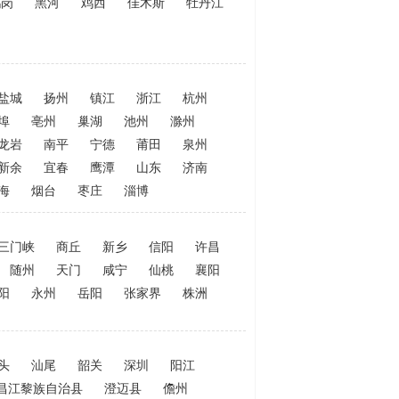
鹤岗
黑河
鸡西
佳木斯
牡丹江
盐城
扬州
镇江
浙江
杭州
埠
亳州
巢湖
池州
滁州
龙岩
南平
宁德
莆田
泉州
新余
宜春
鹰潭
山东
济南
海
烟台
枣庄
淄博
三门峡
商丘
新乡
信阳
许昌
随州
天门
咸宁
仙桃
襄阳
阳
永州
岳阳
张家界
株洲
头
汕尾
韶关
深圳
阳江
昌江黎族自治县
澄迈县
儋州