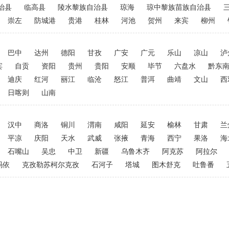
治县
临高县
陵水黎族自治县
琼海
琼中黎族苗族自治县
崇左
防城港
贵港
桂林
河池
贺州
来宾
柳州
巴中
达州
德阳
甘孜
广安
广元
乐山
凉山
泸
宾
自贡
资阳
贵州
贵阳
安顺
毕节
六盘水
黔东
迪庆
红河
丽江
临沧
怒江
普洱
曲靖
文山
西
日喀则
山南
汉中
商洛
铜川
渭南
咸阳
延安
榆林
甘肃
兰
平凉
庆阳
天水
武威
张掖
青海
西宁
果洛
海
石嘴山
吴忠
中卫
新疆
乌鲁木齐
阿克苏
阿拉尔
玛依
克孜勒苏柯尔克孜
石河子
塔城
图木舒克
吐鲁番