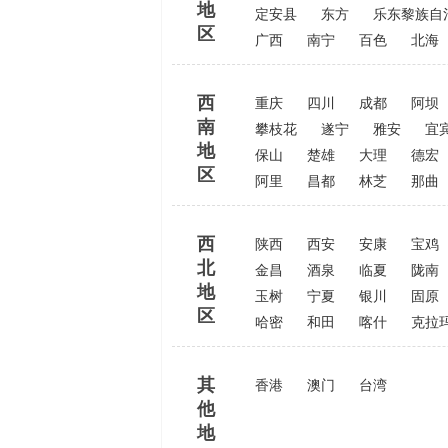
地
定安县
东方
乐东黎族自
区
广西
南宁
百色
北海
西
重庆
四川
成都
阿坝
南
攀枝花
遂宁
雅安
宜
地
保山
楚雄
大理
德宏
区
阿里
昌都
林芝
那曲
西
陕西
西安
安康
宝鸡
北
金昌
酒泉
临夏
陇南
地
玉树
宁夏
银川
固原
区
哈密
和田
喀什
克拉
其
香港
澳门
台湾
他
地