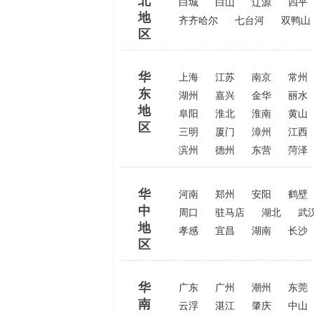
北
白城
白山
辽源
四平
地
齐齐哈尔
七台河
双鸭山
区
华
上海
江苏
南京
常州
东
湖州
嘉兴
金华
丽水
地
阜阳
淮北
淮南
黄山
区
三明
厦门
漳州
江西
滨州
德州
东营
菏泽
华
河南
郑州
安阳
鹤壁
中
周口
驻马店
湖北
武
地
孝感
宜昌
湖南
长沙
区
华
广东
广州
潮州
东莞
南
云浮
湛江
肇庆
中山