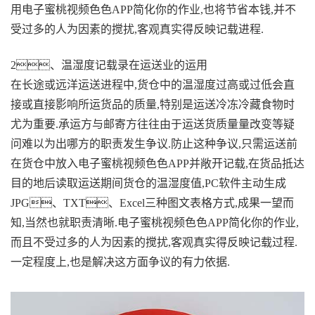
用电子蜜桃视频色色APP简化你的作业,也将节省本钱,并不
受过多的人为因素的搅扰,客观真实得反映记载进程.
2、温湿度记载录在运送业的运用
在长途或远洋运送进程中,货仓中的温湿度过高或过低会直
接或直接影响所运货品的质量,特别是运送冷冻冷藏食物时
尤为重要.承运方与邮寄方往往由于运送货质量量改变等疑
问难以为出哪方的职责发生争议.防止这种争议,只需运送前
在货仓中放入电子蜜桃视频色色APP并敞开记载,在货品抵达
目的地后读取运送期间货仓的温湿度值,PC软件主动生成
JPG、TXT、Excel三种图文表格方式,成果一望而
知,当然也就职责清晰.电子蜜桃视频色色APP简化你的作业,
而且不受过多的人为因素的搅扰,客观真实得反映记载过程.
一定程度上,也是解决这方面争议的有力依据.