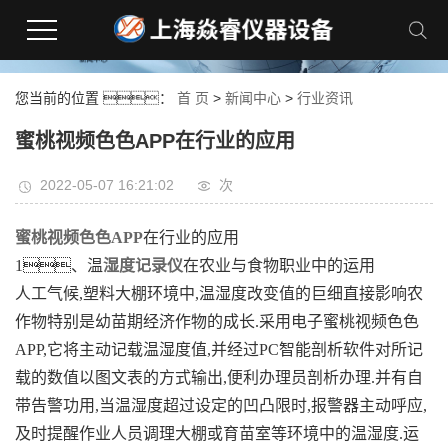
蜜桃视频成人,蜜桃AV在线免费观看,蜜桃视频色色APP,国产蜜桃TV在线高潮视频
您当前的位置 ：
首 页
>
新闻中心
>
行业资讯
蜜桃视频色色APP在行业的应用
2022-05-07 16:21:02
次
蜜桃视频色色APP
在行业的应用
1、温
湿度记录仪
在农业与食物职业中的运用
人工气候,塑料大棚环境中,温湿度改变值的巨细直接影响农
作物特别是幼苗期经济作物的成长.采用电子蜜桃视频色色
APP,它将主动记载温湿度值,并经过PC智能剖析软件对所记
载的数值以图文表的方式输出,便利办理员剖析办理.并有自
带告警功用,当温湿度超过设定的凹凸限时,报警器主动呼应,
及时提醒作业人员调理大棚或育苗室等环境中的温湿度.运