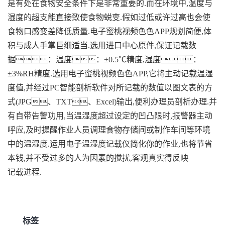
是有处在食物安全条件下是非常重要的.而在环境中,温度与
湿度的超支能直接致使食物蜕变.假如过低或许过高也会使
食物口感变差降低质量.电子蜜桃视频色色APP规划简便,体
积与成人手掌巨细适当.选用进口中心原件,保证记载数
据：温度：±0.5℃精度,湿度：
±3%RH精度.选用电子蜜桃视频色色APP,它将主动记载温湿
度值,并经过PC智能剖析软件对所记载的数值以图文表的方
式(JPG、TXT、Excel)输出,便利办理员剖析办理.并
有自带告警功用,当温湿度超过设定的凹凸限时,报警器主动
呼应,及时提醒作业人员调理食物存储间或制作车间等环境
中的温湿度.运用电子温湿度记载仪简化你的作业,也将节省
本钱,并不受过多的人为因素的搅扰,客观真实得反映
记载进程.
标签